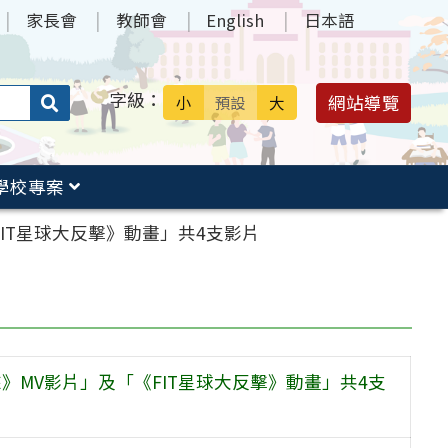
家長會
教師會
English
日本語
字級：
送出
網站導覽
小
預設
大
搜
尋：
學校專案
FIT星球大反擊》動畫」共4支影片
來》MV影片」及「《FIT星球大反擊》動畫」共4支