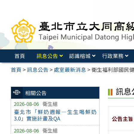
跳
至
主
要
內
容
首頁
訊息公告
認識榕城
行政業務
區
首頁
>
訊息公告
>
處室最新消息
>
衛生福利部國民健
訊息
相關公告
2026-08-06
衛生組
臺北市「鮮奶週報—生生喝鮮奶
3.0」實施計畫及QA
公告主旨
2026-08-06
衛生組