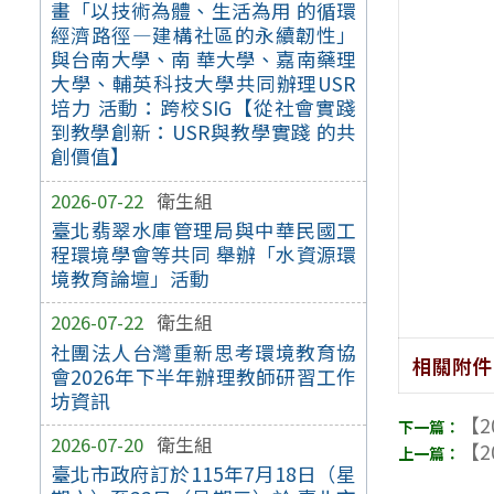
畫「以技術為體、生活為用 的循環
經濟路徑—建構社區的永續韌性」
與台南大學、南 華大學、嘉南藥理
大學、輔英科技大學共同辦理USR
培力 活動：跨校SIG【從社會實踐
到教學創新：USR與教學實踐 的共
創價值】
2026-07-22
衛生組
臺北翡翠水庫管理局與中華民國工
程環境學會等共同 舉辦「水資源環
境教育論壇」活動
2026-07-22
衛生組
社團法人台灣重新思考環境教育協
相關附件
會2026年下半年辦理教師研習工作
坊資訊
【2
2026-07-20
衛生組
【2
臺北市政府訂於115年7月18日（星