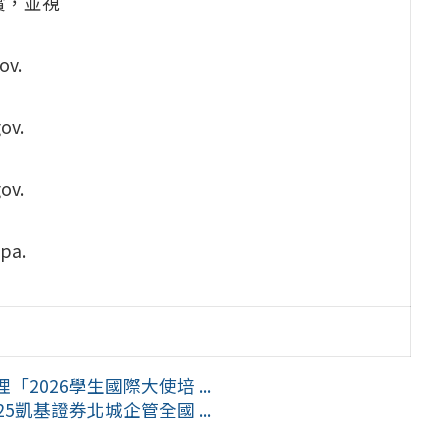
賞，並視
ov.
ov.
ov.
pa.
026學生國際大使培 ...
凱基證券北城企管全國 ...