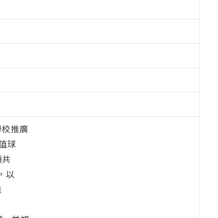
學校推廣
值球
領共
，以
能