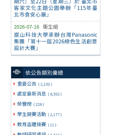
期六）至22日（星期三）於 臺北市
客家文化主題公園舉辦「115年臺
北市食安心展」
2026-07-16
衛生組
崑山科技大學承辦台灣Panasonic
集團「第十一屆2026綠色生活創意
設計大賽」
依公告類別彙總
重要公告
( 2,102 )
處室最新消息
( 6,932 )
榮譽榜
( 226 )
學生競賽活動
( 2,177 )
教育盃體操賽
( 11 )
教師研習資訊
( 2,613 )