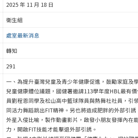
2025 年 11 月 18 日
衛生組
處室最新消息
轉知
291
一、為提升臺灣兒童及青少年健康促進，鼓勵家庭及
兒童健康體位議題，國健署邀請113學年度HBL最有價
員劉程恩同學及松山高中籃球隊員與熱舞社社員，引
同活力舞蹈跳出FIT精神。另也將造成肥胖的外部引誘
外星入侵比喻，製作動畫影片，啟發小朋友發揮內在
力，開啟FIT技能才能擊退外部引誘。