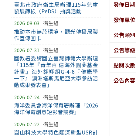
發佈日期
臺北市政府衛生局辦理115年兒童
發展篩檢（PeDS）抽獎活動
發佈單位
2026-08-03
衛生組
推動本市無菸環境，觀光傳播局製
公告類別
作宣傳圖卡
公告等級
2026-07-31
衛生組
國教署委請國立臺灣師範大學辦理
「115年『青年百 億海外圓夢基金
點閱次數
計畫』海外翱翔組G-4-6『健康學
一下』 澳洲塔斯馬尼亞大學參訪活
公告內容
動成果發表會」
2026-07-24
衛生組
海洋委員會海洋保育署辦理「2026
海洋保育創意短影音競賽」
2026-07-22
衛生組
崑山科技大學特色類深耕型USR計