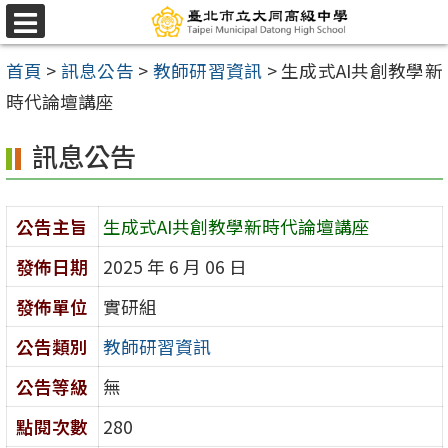
跳
選
至
單
首頁
>
訊息公告
>
教師研習資訊
>
生成式AI共創教學新
主
時代論壇講座
要
內
訊息公告
容
區
公告主旨
生成式AI共創教學新時代論壇講座
發佈日期
2025 年 6 月 06 日
發佈單位
實研組
公告類別
教師研習資訊
公告等級
無
點閱次數
280