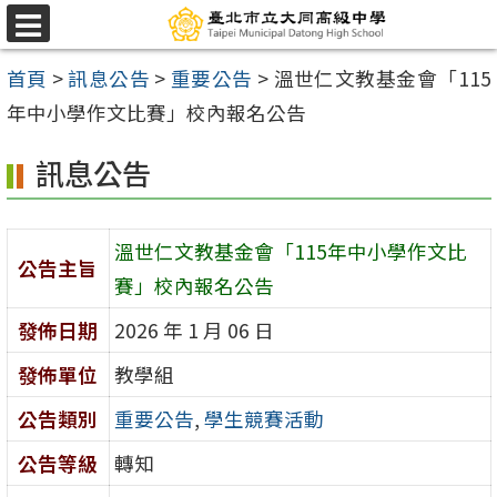
跳
選
至
單
首頁
>
訊息公告
>
重要公告
>
溫世仁文教基金會「115
主
年中小學作文比賽」校內報名公告
要
內
訊息公告
容
區
溫世仁文教基金會「115年中小學作文比
公告主旨
賽」校內報名公告
發佈日期
2026 年 1 月 06 日
發佈單位
教學組
公告類別
重要公告
,
學生競賽活動
公告等級
轉知