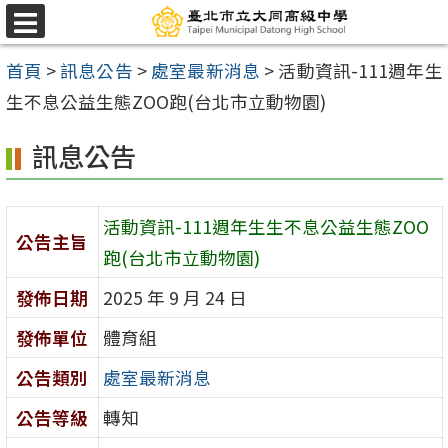
跳
選
至
單
首頁
>
訊息公告
>
處室最新消息
>
活動資訊-111週年生
主
生不息公益生態ZOO跑(台北市立動物園)
要
內
訊息公告
容
區
活動資訊-111週年生生不息公益生態ZOO
公告主旨
跑(台北市立動物園)
發佈日期
2025 年 9 月 24 日
發佈單位
體育組
公告類別
處室最新消息
公告等級
轉知