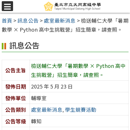
跳
選
至
單
首頁
>
訊息公告
>
處室最新消息
>
檢送輔仁大學「暑期
主
數學 × Python 高中生挑戰營」招生簡章，請查照。
要
內
訊息公告
容
區
檢送輔仁大學「暑期數學 × Python 高中
公告主旨
生挑戰營」招生簡章，請查照。
發佈日期
2025 年 5 月 23 日
發佈單位
輔導室
公告類別
處室最新消息
,
學生競賽活動
公告等級
轉知