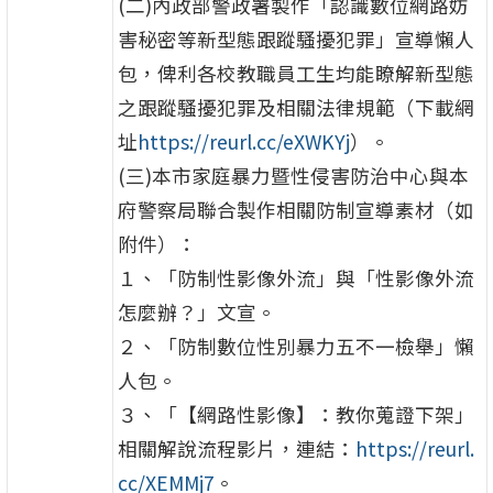
(二)內政部警政署製作「認識數位網路妨
害秘密等新型態跟蹤騷擾犯罪」宣導懶人
包，俾利各校教職員工生均能瞭解新型態
之跟蹤騷擾犯罪及相關法律規範（下載網
址
https://reurl.cc/eXWKYj
）。
(三)本市家庭暴力暨性侵害防治中心與本
府警察局聯合製作相關防制宣導素材（如
附件）：
１、「防制性影像外流」與「性影像外流
怎麼辦？」文宣。
２、「防制數位性別暴力五不一檢舉」懶
人包。
３、「【網路性影像】：教你蒐證下架」
相關解說流程影片，連結：
https://reurl.
cc/XEMMj7
。