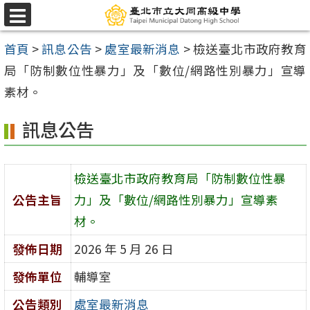
跳
選
至
單
首頁
>
訊息公告
>
處室最新消息
>
檢送臺北市政府教育
主
局「防制數位性暴力」及「數位/網路性別暴力」宣導
要
素材。
內
容
訊息公告
區
檢送臺北市政府教育局「防制數位性暴
公告主旨
力」及「數位/網路性別暴力」宣導素
材。
發佈日期
2026 年 5 月 26 日
發佈單位
輔導室
公告類別
處室最新消息