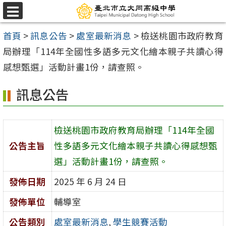
跳
選
至
單
首頁
>
訊息公告
>
處室最新消息
>
檢送桃園市政府教育
主
局辦理「114年全國性多語多元文化繪本親子共讀心得
要
感想甄選」活動計畫1份，請查照。
內
容
訊息公告
區
檢送桃園市政府教育局辦理「114年全國
公告主旨
性多語多元文化繪本親子共讀心得感想甄
選」活動計畫1份，請查照。
發佈日期
2025 年 6 月 24 日
發佈單位
輔導室
公告類別
處室最新消息
,
學生競賽活動