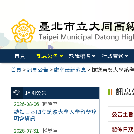
跳
至
主
要
內
容
首頁
訊息公告
認識榕城
行政業務
區
首頁
>
訊息公告
>
處室最新消息
>
檢送東吳大學系舉
訊息
相關公告
2026-08-06
輔導室
轉知日本國立筑波大學入學留學說
公告主旨
明會資訊
發佈日期
2026-07-31
輔導室