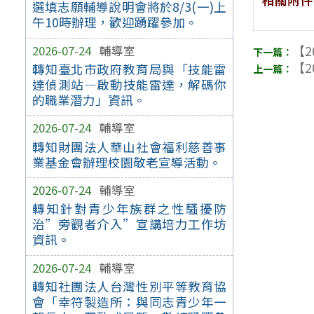
選填志願輔導說明會將於8/3(一)上
午10時辦理，歡迎踴躍參加。
2026-07-24
輔導室
【2
【2
轉知臺北市政府教育局與「技能雷
達偵測站—啟動技能雷達，解碼你
的職業潛力」資訊。
2026-07-24
輔導室
轉知財團法人華山社會福利慈善事
業基金會辦理校園敬老宣導活動。
2026-07-24
輔導室
轉知針對青少年族群之性騷擾防
治”旁觀者介入”宣講培力工作坊
資訊。
2026-07-24
輔導室
轉知社團法人台灣性別平等教育協
會「幸符製造所：與同志青少年一