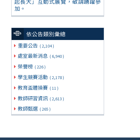
起長大」互動式展覽，敬請踴躍參
加。
依公告類別彙總
重要公告
( 2,104 )
處室最新消息
( 6,940 )
榮譽榜
( 226 )
學生競賽活動
( 2,178 )
教育盃體操賽
( 11 )
教師研習資訊
( 2,613 )
教師甄選
( 265 )