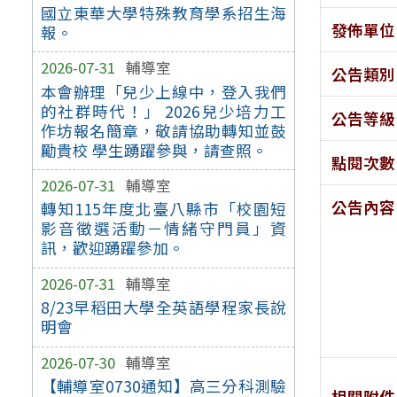
國立東華大學特殊教育學系招生海
發佈單位
報。
2026-07-31
輔導室
公告類別
本會辦理「兒少上線中，登入我們
的社群時代！」 2026兒少培力工
公告等級
作坊報名簡章，敬請協助轉知並鼓
勵貴校 學生踴躍參與，請查照。
點閱次數
2026-07-31
輔導室
公告內容
轉知115年度北臺八縣市「校園短
影音徵選活動－情緒守門員」資
訊，歡迎踴躍參加。
2026-07-31
輔導室
8/23早稻田大學全英語學程家長說
明會
2026-07-30
輔導室
【輔導室0730通知】高三分科測驗
相關附件