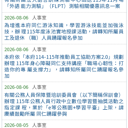
「外語 能力測驗」（FLPT）測驗相關優惠訊息一案
2026-08-06
人事室
為增進本府同仁游泳知識，學習游泳技能並加強泳
技，辦 理115年度泳池實地授課活動，請轉知所屬員
工及退休 （職）人員踴躍報名參加
2026-08-06
人事室
本府依「本府114-115年推動員工協助方案2.0」規劃
辦理 115年身心障礙同仁支持講座「職場心韌性：打
造你的專 屬支撐力」，請轉知所屬同仁踴躍報名參
加
2026-08-06
人事室
有關公務人員保障暨培訓委員會（以下簡稱保訓會）
辦理 115年公務人員行政中立數位學習暨抽獎活動之
指定課 程，業於「e等公務園+學習平臺」上架，請
賡續鼓勵所屬 同仁踴躍參與
2026-08-05
人事室