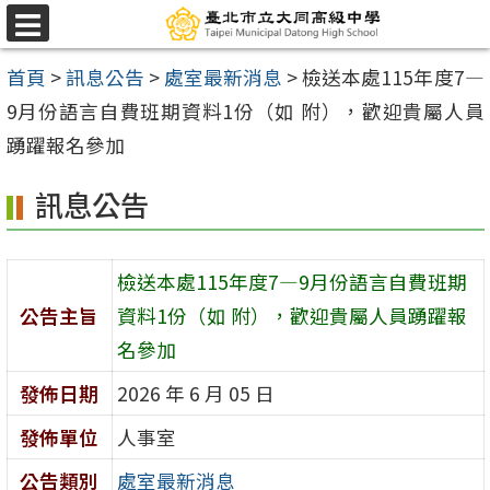
跳
選
至
單
首頁
>
訊息公告
>
處室最新消息
>
檢送本處115年度7—
主
9月份語言自費班期資料1份（如 附），歡迎貴屬人員
要
踴躍報名參加
內
容
訊息公告
區
檢送本處115年度7—9月份語言自費班期
公告主旨
資料1份（如 附），歡迎貴屬人員踴躍報
名參加
發佈日期
2026 年 6 月 05 日
發佈單位
人事室
公告類別
處室最新消息