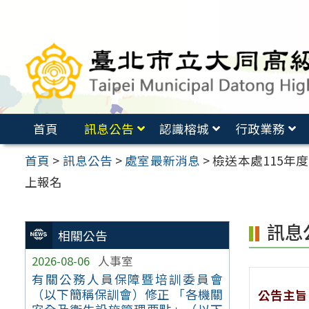
跳
至
主
要
內
容
首頁
訊息公告
認識榕城
行政業務
區
首頁
>
訊息公告
>
處室最新消息
>
檢送本處115年
上報名
訊息
相關公告
2026-08-06
人事室
有關公務人員保障暨培訓委員會
（以下簡稱保訓會）修正 「各機關
公告主旨