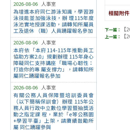
2026-08-06
人事室
為增進本府同仁游泳知識，學習游
相關附件
泳技能並加強泳技，辦 理115年度
泳池實地授課活動，請轉知所屬員
【2
工及退休 （職）人員踴躍報名參加
【2
2026-08-06
人事室
本府依「本府114-115年推動員工
協助方案2.0」規劃辦理 115年身心
障礙同仁支持講座「職場心韌性：
打造你的專 屬支撐力」，請轉知所
屬同仁踴躍報名參加
2026-08-06
人事室
有關公務人員保障暨培訓委員會
（以下簡稱保訓會）辦理 115年公
務人員行政中立數位學習暨抽獎活
動之指定課 程，業於「e等公務園
+學習平臺」上架，請賡續鼓勵所
屬 同仁踴躍參與