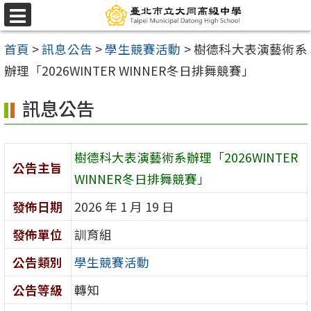
跳
選
至
單
首頁
>
訊息公告
>
學生競賽活動
>
樹德科大表演藝術系
主
辦理「2026WINTER WINNER冬日排舞競賽」
要
內
訊息公告
容
區
樹德科大表演藝術系辦理「2026WINTER
公告主旨
WINNER冬日排舞競賽」
發佈日期
2026 年 1 月 19 日
發佈單位
訓育組
公告類別
學生競賽活動
公告等級
轉知