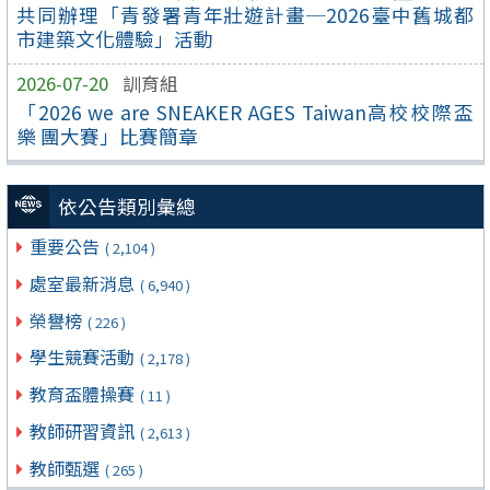
共同辦理「青發署青年壯遊計畫─2026臺中舊城都
市建築文化體驗」活動
2026-07-20
訓育組
「2026 we are SNEAKER AGES Taiwan高校校際盃
樂 團大賽」比賽簡章
依公告類別彙總
重要公告
( 2,104 )
處室最新消息
( 6,940 )
榮譽榜
( 226 )
學生競賽活動
( 2,178 )
教育盃體操賽
( 11 )
教師研習資訊
( 2,613 )
教師甄選
( 265 )