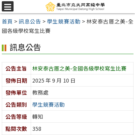
跳
選
至
單
首頁
>
訊息公告
>
學生競賽活動
>
林安泰古厝之美-全
主
國各級學校寫生比賽
要
內
訊息公告
容
區
公告主旨
林安泰古厝之美-全國各級學校寫生比賽
發佈日期
2025 年 9 月 10 日
發佈單位
教務處
公告類別
學生競賽活動
公告等級
轉知
點閱次數
358