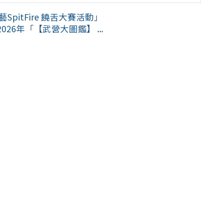
pitFire 饒舌大賽活動」
6年「【武營大圖鑑】 ...