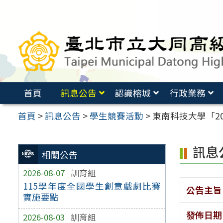
跳
至
主
要
內
容
首頁
訊息公告
認識榕城
行政業務
區
首頁
>
訊息公告
>
學生競賽活動
>
東南科技大學「2
訊息
相關公告
2026-08-07
訓育組
115學年度全國學生創意戲劇比賽
公告主旨
實施要點
發佈日期
2026-08-03
訓育組