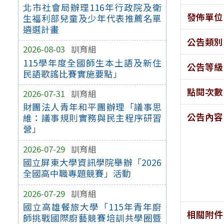
北市社會局辦理116年行政院及衛
發佈單位
生福利部兒童及少年代表推薦名單
遴選計畫
公告類別
2026-08-03
訓育組
115學年度全國師生本土語及新住
公告等級
民語歌謠比賽實施要點」
點閱次數
2026-07-31
訓育組
財團法人青年和平團辦理「議事思
公告內容
維：議事規則實務與民主程序研習
營」
2026-07-29
訓育組
國立屏東大學資訊學院舉辦「2026
全國高中職專題競賽」活動
2026-07-29
訓育組
國立高雄餐旅大學「115年青年廚
相關附件
師挑戰國際廚藝競賽培訓共學圈暨