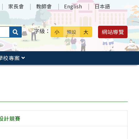
家長會
教師會
English
日本語
字級：
送出
網站導覽
小
預設
大
搜
尋：
學校專案
設計競賽