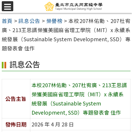
跳
選
至
單
首頁
>
訊息公告
>
榮譽榜
>
本校207林佑勳、207杜宥
主
廣、213王思諝榮獲美國麻省理工學院（MIT）x 永續系
要
統發展（Sustainable System Development, SSD）專
內
題發表會 佳作
容
區
訊息公告
本校207林佑勳、207杜宥廣、213王思諝
榮獲美國麻省理工學院（MIT）x 永續系
公告主旨
統發展（Sustainable System
Development, SSD）專題發表會 佳作
發佈日期
2026 年 4 月 28 日