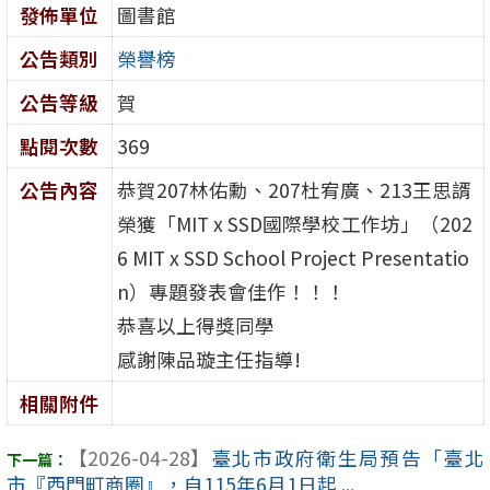
發佈單位
圖書館
公告類別
榮譽榜
公告等級
賀
點閱次數
369
公告內容
恭賀207林佑勳、207杜宥廣、213王思諝
榮獲「MIT x SSD國際學校工作坊」（202
6 MIT x SSD School Project Presentatio
n）專題發表會佳作！！！
恭喜以上得獎同學
感謝陳品璇主任指導!
相關附件
【2026-04-28】
臺北市政府衛生局預告「臺北
市『西門町商圈』，自115年6月1日起 ...