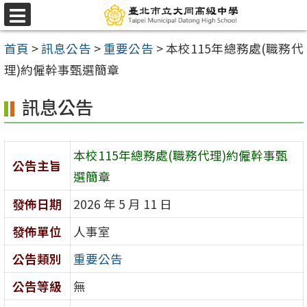
跳
選
至
單
首頁
>
訊息公告
>
重要公告
>
本校115年總務處(職務代
主
理)約僱幹事甄選簡章
要
內
訊息公告
容
區
本校115年總務處(職務代理)約僱幹事甄
公告主旨
選簡章
發佈日期
2026 年 5 月 11 日
發佈單位
人事室
公告類別
重要公告
公告等級
無