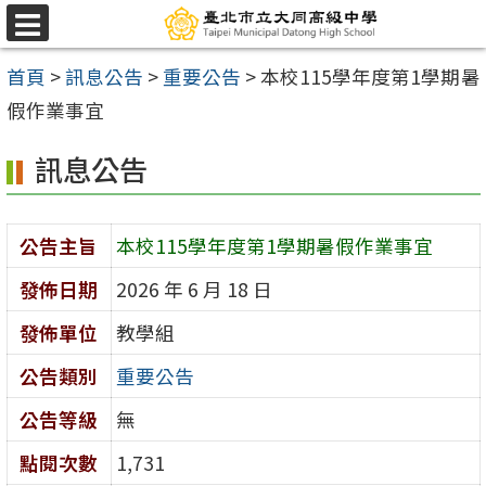
跳
選
至
單
首頁
>
訊息公告
>
重要公告
>
本校115學年度第1學期暑
主
假作業事宜
要
內
訊息公告
容
區
公告主旨
本校115學年度第1學期暑假作業事宜
發佈日期
2026 年 6 月 18 日
發佈單位
教學組
公告類別
重要公告
公告等級
無
點閱次數
1,731