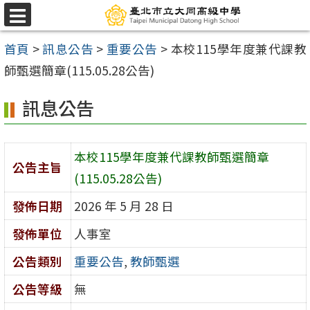
跳
選
至
單
首頁
>
訊息公告
>
重要公告
>
本校115學年度兼代課教
主
師甄選簡章(115.05.28公告)
要
內
訊息公告
容
區
本校115學年度兼代課教師甄選簡章
公告主旨
(115.05.28公告)
發佈日期
2026 年 5 月 28 日
發佈單位
人事室
公告類別
重要公告
,
教師甄選
公告等級
無