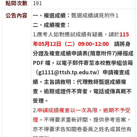
點閱次數
191
公告內容
一、複選成績：
甄選成績請見附件1
二、成績複查：
1.應考人如對應試成績有疑義，請於
115
年05月12日（二）09:00~12:00
請將身
分證及複查成績申請表(簡章附件7)掃描成
PDF 檔，以電子郵件寄至本校教學組信箱
（g1111@ttsh.tp.edu.tw）申請複查成
績，主旨請敘明：代理教師甄選成績複
查，逾期或證件不齊者，電話或傳真概不
受理。
2.
申請成績複查以一次為限，逾期不予受
理。
不得要求重新評閱、提供參考答案，
亦不得要求告知閱卷委員之姓名或其他有