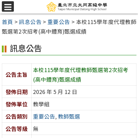
跳
選
至
單
首頁
>
訊息公告
>
重要公告
>
本校115學年度代理教師
主
甄選第2次招考(高中體育)甄選成績
要
內
訊息公告
容
區
本校115學年度代理教師甄選第2次招考
公告主旨
(高中體育)甄選成績
發佈日期
2026 年 5 月 12 日
發佈單位
教學組
公告類別
重要公告
,
教師甄選
公告等級
無