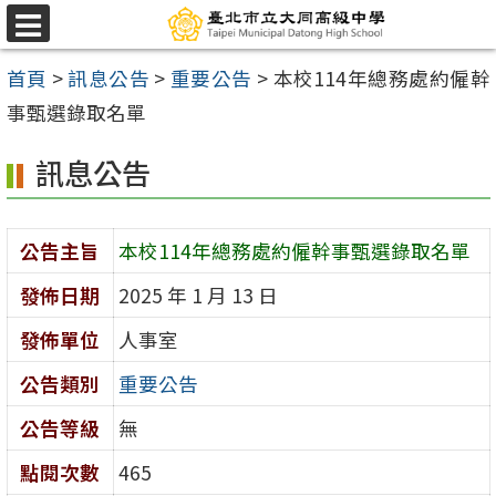
跳
選
至
單
首頁
>
訊息公告
>
重要公告
>
本校114年總務處約僱幹
主
事甄選錄取名單
要
內
訊息公告
容
區
公告主旨
本校114年總務處約僱幹事甄選錄取名單
發佈日期
2025 年 1 月 13 日
發佈單位
人事室
公告類別
重要公告
公告等級
無
點閱次數
465