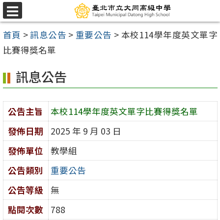
跳
選
至
單
首頁
>
訊息公告
>
重要公告
>
本校114學年度英文單字
主
比賽得獎名單
要
內
訊息公告
容
區
公告主旨
本校114學年度英文單字比賽得獎名單
發佈日期
2025 年 9 月 03 日
發佈單位
教學組
公告類別
重要公告
公告等級
無
點閱次數
788