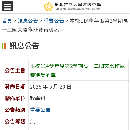
跳
選
至
單
首頁
>
訊息公告
>
重要公告
>
本校114學年度第2學期高
主
一二國文寫作競賽得獎名單
要
內
訊息公告
容
區
本校114學年度第2學期高一二國文寫作競
公告主旨
賽得獎名單
發佈日期
2026 年 5 月 20 日
發佈單位
教學組
公告類別
重要公告
公告等級
無