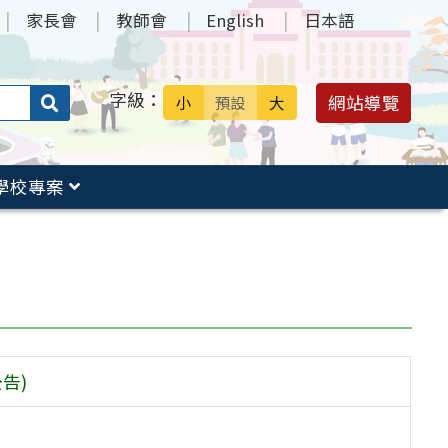
家長會
教師會
English
日本語
字級：
送出
網站導覽
小
預設
大
搜
尋：
學校專案
告)