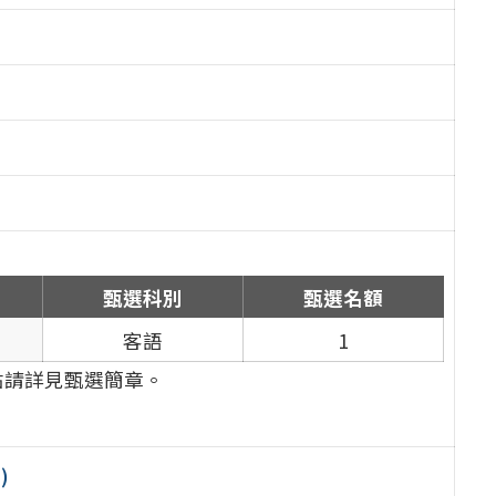
甄選科別
甄選名額
客語
1
點請詳見甄選簡章。
)