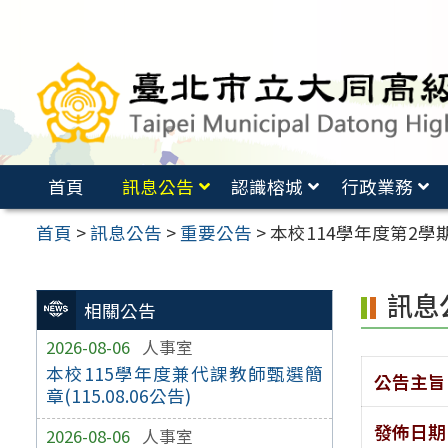
跳
至
主
要
內
容
首頁
訊息公告
認識榕城
行政業務
區
首頁
>
訊息公告
>
重要公告
>
本校114學年度第2學期
訊息
相關公告
2026-08-06
人事室
本校115學年度兼代課教師甄選簡
公告主旨
章(115.08.06公告)
發佈日期
2026-08-06
人事室