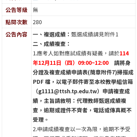
公告等級
無
點閱次數
280
公告內容
一、複選成績：
甄選成績請見附件1
二、成績複查：
1.應考人如對應試成績有疑義，請於
114
年12月11日（四）09:00~12:00
請將身
分證及複查成績申請表(簡章附件7)掃描成
PDF 檔，以電子郵件寄至本校教學組信箱
（g1111@ttsh.tp.edu.tw）申請複查成
績，主旨請敘明：代理教師甄選成績複
查，逾期或證件不齊者，電話或傳真概不
受理。
2.申請成績複查以一次為限，逾期不予受