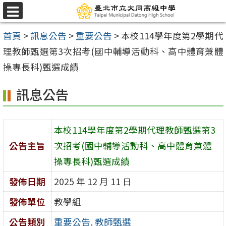
跳
選
至
單
首頁
>
訊息公告
>
重要公告
>
本校114學年度第2學期代
主
理教師甄選第3次招考(國中輔導活動科、高中體育兼體
要
操專長科)甄選成績
內
容
訊息公告
區
本校114學年度第2學期代理教師甄選第3
公告主旨
次招考(國中輔導活動科、高中體育兼體
操專長科)甄選成績
發佈日期
2025 年 12 月 11 日
發佈單位
教學組
公告類別
重要公告
,
教師甄選