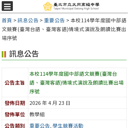
跳
選
至
單
首頁
>
訊息公告
>
重要公告
>
本校114學年度國中部語
主
文競賽(臺灣台語、臺灣客語)情境式演說及朗讀比賽出
要
場序號
內
容
訊息公告
區
本校114學年度國中部語文競賽(臺灣台
公告主旨
語、臺灣客語)情境式演說及朗讀比賽出場
序號
發佈日期
2026 年 4 月 23 日
發佈單位
教學組
公告類別
重要公告
,
學生競賽活動