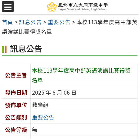
跳
選
至
單
首頁
>
訊息公告
>
重要公告
>
本校113學年度高中部英
主
語演講比賽得獎名單
要
內
訊息公告
容
區
本校113學年度高中部英語演講比賽得獎
公告主旨
名單
發佈日期
2025 年 6 月 06 日
發佈單位
教學組
公告類別
重要公告
公告等級
無