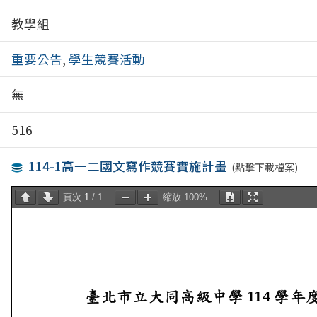
教學組
重要公告
,
學生競賽活動
無
516
114-1高一二國文寫作競賽實施計畫
(點擊下載檔案)
頁次
1
/
1
縮放
100%