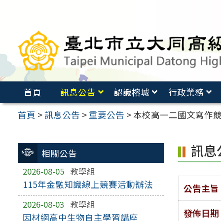
跳
至
主
要
內
容
首頁
訊息公告
認識榕城
行政業務
區
首頁
>
訊息公告
>
重要公告
>
本校高一二國文寫作
訊息
相關公告
2026-08-05
教學組
115年金融知識線上競賽活動辦法
公告主旨
2026-08-03
教學組
發佈日期
因材網高中生物自主學習講座