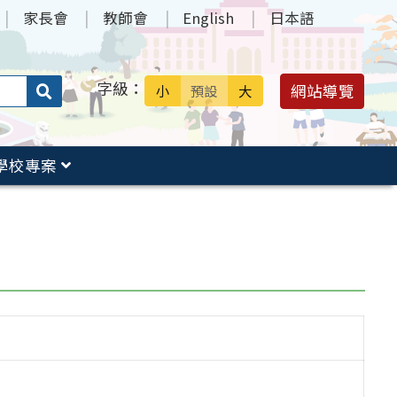
家長會
教師會
English
日本語
字級：
送出
網站導覽
小
預設
大
搜
尋：
學校專案