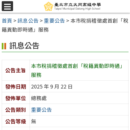
跳
選
至
單
首頁
>
訊息公告
>
重要公告
>
本市稅捐稽徵處首創「稅
主
籍異動即時通」服務
要
內
訊息公告
容
區
本市稅捐稽徵處首創「稅籍異動即時通」
公告主旨
服務
發佈日期
2025 年 9 月 22 日
發佈單位
總務處
公告類別
重要公告
公告等級
無