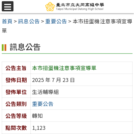
跳
選
至
單
首頁
>
訊息公告
>
重要公告
>
本市扭蛋機注意事項宣導
主
單
要
內
訊息公告
容
區
公告主旨
本市扭蛋機注意事項宣導單
發佈日期
2025 年 7 月 23 日
發佈單位
生活輔導組
公告類別
重要公告
公告等級
轉知
點閱次數
1,123