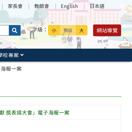
家長會
教師會
English
日本語
字級：
送出
網站導覽
小
預設
大
搜
尋：
學校專案
子海報一案
獻 獎表揚大會」電子海報一案