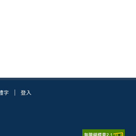
體字
登入