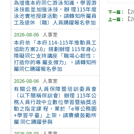
為增進本府同仁游泳知識，學習游
泳技能並加強泳技，辦 理115年度
【2
泳池實地授課活動，請轉知所屬員
【2
工及退休 （職）人員踴躍報名參加
2026-08-06
人事室
本府依「本府114-115年推動員工
協助方案2.0」規劃辦理 115年身心
障礙同仁支持講座「職場心韌性：
打造你的專 屬支撐力」，請轉知所
屬同仁踴躍報名參加
2026-08-06
人事室
有關公務人員保障暨培訓委員會
（以下簡稱保訓會）辦理 115年公
務人員行政中立數位學習暨抽獎活
動之指定課 程，業於「e等公務園
+學習平臺」上架，請賡續鼓勵所
屬 同仁踴躍參與
2026-08-05
人事室