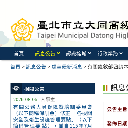
跳
至
主
要
內
容
首頁
訊息公告
認識榕城
行政業務
區
首頁
>
訊息公告
>
處室最新消息
>
有關銓敘部函請本
訊息
相關公告
2026-08-06
人事室
有關公務人員保障暨培訓委員會
公告主旨
（以下簡稱保訓會）修正 「各機關
安全及衛生設施管理要點」（以下
發佈日期
簡稱管理要 點），並自115年7月