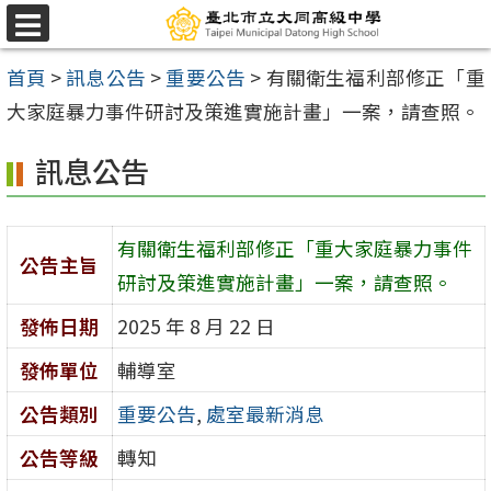
跳
選
至
單
首頁
>
訊息公告
>
重要公告
>
有關衛生福利部修正「重
主
大家庭暴力事件研討及策進實施計畫」一案，請查照。
要
內
訊息公告
容
區
有關衛生福利部修正「重大家庭暴力事件
公告主旨
研討及策進實施計畫」一案，請查照。
發佈日期
2025 年 8 月 22 日
發佈單位
輔導室
公告類別
重要公告
,
處室最新消息
公告等級
轉知