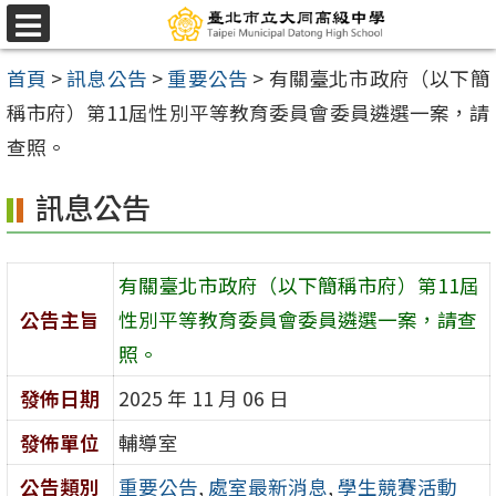
跳
選
至
單
首頁
>
訊息公告
>
重要公告
>
有關臺北市政府（以下簡
主
稱市府）第11屆性別平等教育委員會委員遴選一案，請
要
查照。
內
容
訊息公告
區
有關臺北市政府（以下簡稱市府）第11屆
公告主旨
性別平等教育委員會委員遴選一案，請查
照。
發佈日期
2025 年 11 月 06 日
發佈單位
輔導室
公告類別
重要公告
,
處室最新消息
,
學生競賽活動