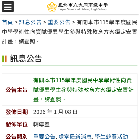
跳
選
至
單
首頁
>
訊息公告
>
重要公告
>
有關本市115學年度國民
主
中學學術性向資賦優異學生參與特殊教育方案鑑定安置
要
計畫，請查照。
內
容
訊息公告
區
有關本市115學年度國民中學學術性向資
公告主旨
賦優異學生參與特殊教育方案鑑定安置計
畫，請查照。
發佈日期
2026 年 1 月 08 日
發佈單位
輔導室
公告類別
重要公告
,
處室最新消息
,
學生競賽活動