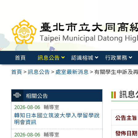
跳
至
主
要
內
容
首頁
訊息公告
認識榕城
行政業務
區
首頁
>
訊息公告
>
處室最新消息
>
有關學生申訴及
訊息
相關公告
2026-08-06
輔導室
轉知日本國立筑波大學入學留學說
公告主旨
明會資訊
發佈日期
2026-08-06
輔導室