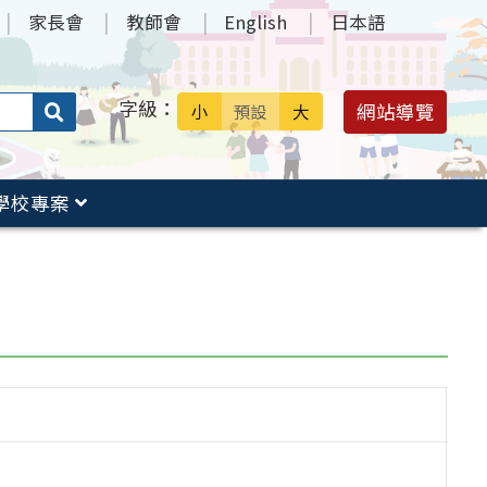
家長會
教師會
English
日本語
字級：
送出
網站導覽
小
預設
大
搜
尋：
學校專案