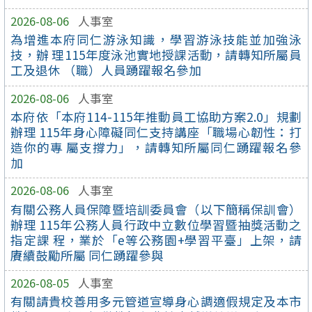
2026-08-06
人事室
為增進本府同仁游泳知識，學習游泳技能並加強泳
技，辦 理115年度泳池實地授課活動，請轉知所屬員
工及退休 （職）人員踴躍報名參加
2026-08-06
人事室
本府依「本府114-115年推動員工協助方案2.0」規劃
辦理 115年身心障礙同仁支持講座「職場心韌性：打
造你的專 屬支撐力」，請轉知所屬同仁踴躍報名參
加
2026-08-06
人事室
有關公務人員保障暨培訓委員會（以下簡稱保訓會）
辦理 115年公務人員行政中立數位學習暨抽獎活動之
指定課 程，業於「e等公務園+學習平臺」上架，請
賡續鼓勵所屬 同仁踴躍參與
2026-08-05
人事室
有關請貴校善用多元管道宣導身心調適假規定及本市