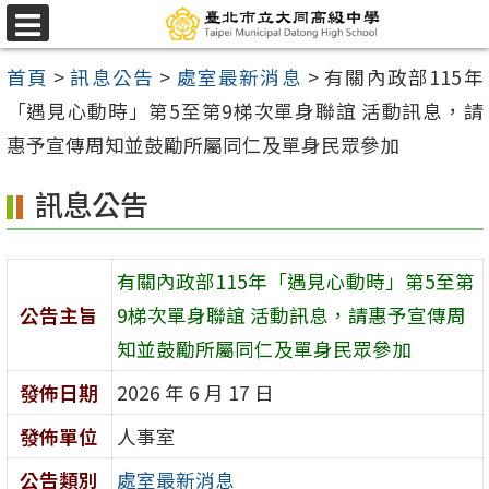
跳
選
至
單
首頁
>
訊息公告
>
處室最新消息
>
有關內政部115年
主
「遇見心動時」第5至第9梯次單身聯誼 活動訊息，請
要
惠予宣傳周知並鼓勵所屬同仁及單身民眾參加
內
容
訊息公告
區
有關內政部115年「遇見心動時」第5至第
公告主旨
9梯次單身聯誼 活動訊息，請惠予宣傳周
知並鼓勵所屬同仁及單身民眾參加
發佈日期
2026 年 6 月 17 日
發佈單位
人事室
公告類別
處室最新消息