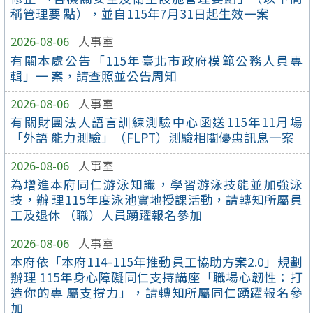
稱管理要 點），並自115年7月31日起生效一案
2026-08-06
人事室
有關本處公告「115年臺北市政府模範公務人員專
輯」一 案，請查照並公告周知
2026-08-06
人事室
有關財團法人語言訓練測驗中心函送115年11月場
「外語 能力測驗」（FLPT）測驗相關優惠訊息一案
2026-08-06
人事室
為增進本府同仁游泳知識，學習游泳技能並加強泳
技，辦 理115年度泳池實地授課活動，請轉知所屬員
工及退休 （職）人員踴躍報名參加
2026-08-06
人事室
本府依「本府114-115年推動員工協助方案2.0」規劃
辦理 115年身心障礙同仁支持講座「職場心韌性：打
造你的專 屬支撐力」，請轉知所屬同仁踴躍報名參
加