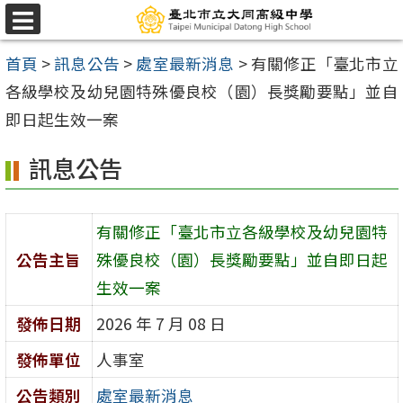
跳
選
至
單
首頁
>
訊息公告
>
處室最新消息
>
有關修正「臺北市立
主
各級學校及幼兒園特殊優良校（園）長獎勵要點」並自
要
即日起生效一案
內
容
訊息公告
區
有關修正「臺北市立各級學校及幼兒園特
公告主旨
殊優良校（園）長獎勵要點」並自即日起
生效一案
發佈日期
2026 年 7 月 08 日
發佈單位
人事室
公告類別
處室最新消息