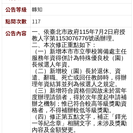
公告等級
轉知
點閱次數
117
一、依臺北市政府
115
年
7
月
2
日府授
公告內容
教人字第
1153076776
號函辦理。
二、本次修正重點如下：
（一）新增本市市立學校籌備處主任
服務年資得併計為特殊優良校（園）
長候選人年資。
（二）新增校（園）長於退休、資
遣、辭職、死亡或回任教師時，得辦
理年資結算並列為候選人之規定。
（三）新增符合資格但因故未於當年
度辦理請頒者，得於次年度起申請補
辦之機制；惟已符合較高等級獎勵資
格者，不得補辦較低等級獎勵。
（四）修正第五點文字，補正「鐸光
一等紀念章」相關文字，未涉及獎勵
內容及金額變更。