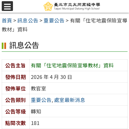
跳
選
至
單
首頁
>
訊息公告
>
重要公告
>
有關「住宅地震保險宣導
主
教材」資料
要
內
訊息公告
容
區
公告主旨
有關「住宅地震保險宣導教材」資料
發佈日期
2026 年 4 月 30 日
發佈單位
教官室
公告類別
重要公告
,
處室最新消息
公告等級
轉知
點閱次數
181