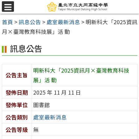
跳
選
至
單
首頁
>
訊息公告
>
處室最新消息
>
明新科大「2025資訊
主
月×臺灣教育科技展」活 動
要
內
訊息公告
容
區
明新科大「2025資訊月×臺灣教育科技
公告主旨
展」活 動
發佈日期
2025 年 11 月 11 日
發佈單位
圖書館
公告類別
處室最新消息
公告等級
無