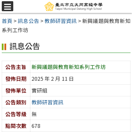
跳
選
至
單
首頁
>
訊息公告
>
教師研習資訊
>
新興議題與教育新知
主
系列工作坊
要
內
訊息公告
容
區
公告主旨
新興議題與教育新知系列工作坊
發佈日期
2025 年 2 月 11 日
發佈單位
實研組
公告類別
教師研習資訊
公告等級
無
點閱次數
678