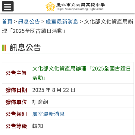
跳
選
至
單
首頁
>
訊息公告
>
處室最新消息
>
文化部文化資產局辦
主
理「2025全國古蹟日活動」
要
內
訊息公告
容
區
文化部文化資產局辦理「2025全國古蹟日
公告主旨
活動」
發佈日期
2025 年 8 月 22 日
發佈單位
訓育組
公告類別
處室最新消息
公告等級
轉知