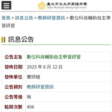
跳
選
至
單
首頁
>
訊息公告
>
教師研習資訊
>
數位科技輔助自主學
主
習研習
要
內
訊息公告
容
區
公告主旨
數位科技輔助自主學習研習
發佈日期
2025 年 6 月 12 日
發佈單位
實研組
公告類別
教師研習資訊
公告等級
無
點閱次數
406