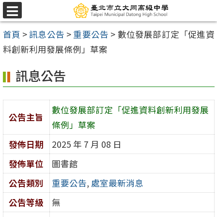
跳
選
至
單
首頁
>
訊息公告
>
重要公告
>
數位發展部訂定「促進資
主
料創新利用發展條例」草案
要
內
訊息公告
容
區
數位發展部訂定「促進資料創新利用發展
公告主旨
條例」草案
發佈日期
2025 年 7 月 08 日
發佈單位
圖書館
公告類別
重要公告
,
處室最新消息
公告等級
無