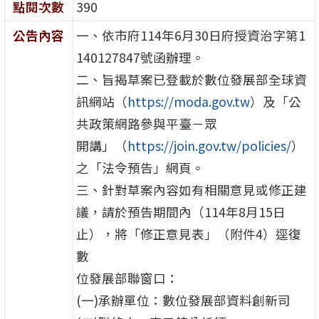
點閱次數
390
公告內容
一、依市府114年6月30日府授資治字第1
140127847號函辦理。
二、旨揭草案已登載於數位發展部全球資
訊網站（
https://moda.gov.tw
）及「公
共政策網路參與平臺－眾
開講」（
https://join.gov.tw/policies/
）
之「法令預告」網頁。
三、針對草案內容如有相關意見或修正建
議，請於預告期間內（114年8月15日
止），將「修正意見表」（附件4）逕復
數
位發展部聯窗口：
(一)承辦單位：數位發展部資料創新司