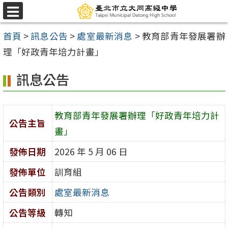
跳
選
至
單
首頁
>
訊息公告
>
處室最新消息
>
教育部青年發展署辦
主
理「好政青年培力計畫」
要
內
訊息公告
容
區
教育部青年發展署辦理「好政青年培力計
公告主旨
畫」
發佈日期
2026 年 5 月 06 日
發佈單位
訓育組
公告類別
處室最新消息
公告等級
轉知