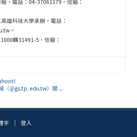
電話：04-37061179，信箱：
立高雄科技大學承辦，電話：
u.tw。
00轉31491-5，信箱：
oot!
（@gs.tp. edu.tw）閒 ...
體字
登入