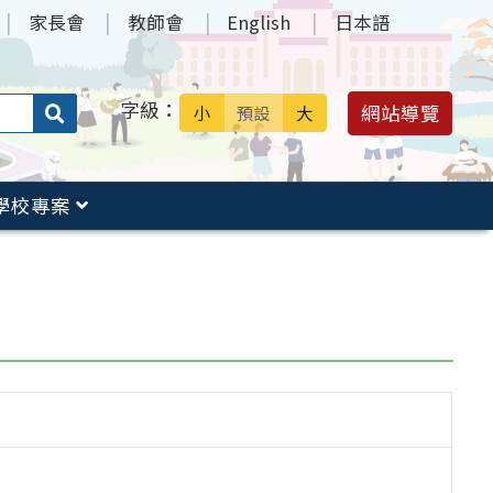
家長會
教師會
English
日本語
字級：
送出
網站導覽
小
預設
大
搜
尋：
學校專案