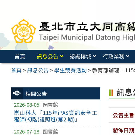
跳
至
主
要
內
容
首頁
訊息公告
認識榕城
行政業務
區
首頁
>
訊息公告
>
學生競賽活動
>
教育部辦理「11
訊息
相關公告
2026-08-05
圖書館
崑山科大「115年iPAS資訊安全工
公告主旨
程師(初階)證照班(第2 期)」
發佈日期
2026-07-28
圖書館