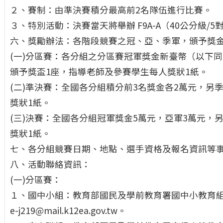
２、賽制：由準決賽積分最高前2名隊伍進行比賽。
３、特別活動：決賽當天將舉辦 F9A-A（40公分級/5對
六、獎勵辦法：各階段競賽之冠、亞、季軍，頒予獎
(一)分區賽：各分組之分區賽冠軍獎金新臺幣（以下同）1
頒予獎盃1座，指導老師及參賽學生每人獎狀1紙。
(二)準決賽：全國各分組積分前3名獎金各2萬元，另
獎狀1紙。
(三)決賽：全國各分組冠軍獎金5萬元，亞軍3萬元，
獎狀1紙。
七、各分組競賽日期、地點、選手資格及報名資訊等
八、活動聯絡資訊：
(一)分區賽：
１、國中小組：教育部國民及學前教育署國中小教育組，電
e-j219@mail.k12ea.gov.tw。