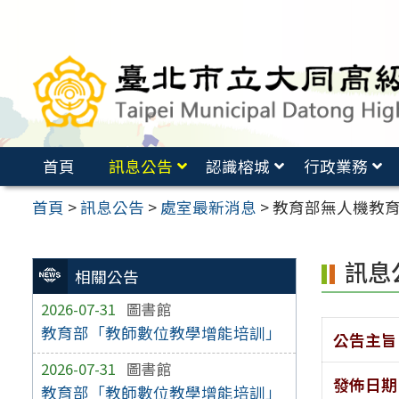
跳
至
主
要
內
容
首頁
訊息公告
認識榕城
行政業務
區
首頁
>
訊息公告
>
處室最新消息
>
教育部無人機教育
訊息
相關公告
2026-07-31
圖書館
教育部「教師數位教學增能培訓」
公告主旨
2026-07-31
圖書館
發佈日期
教育部「教師數位教學增能培訓」