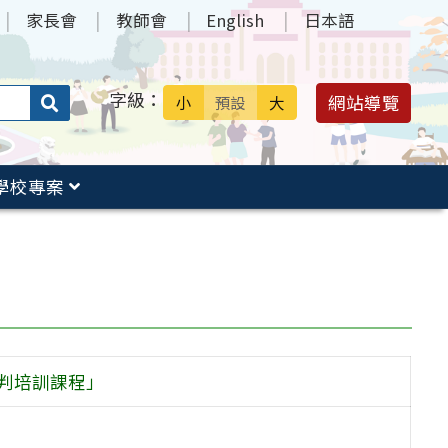
家長會
教師會
English
日本語
字級：
送出
網站導覽
小
預設
大
搜
尋：
學校專案
裁判培訓課程」