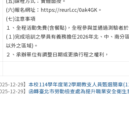
(五)課程方式：實體面授。
(六)報名網址：https://reurl.cc/0ak4GK。
(七)注意事項
１、全程活動免費(含餐點)，全程參與並通過測驗者
(１)完成培訓之學員有義務擔任2026年北、中、南分
以外之區域)。
２、承辦單位有調整日期或更換行程之權利，
025-12-29】
本校114學年度第2學期教支人員甄選簡章(114.
025-12-29】
函轉臺北市勞動檢查處為提升職業安全衛生意識