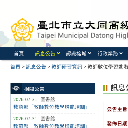
跳
至
主
要
內
容
首頁
訊息公告
認識榕城
行政業務
區
首頁
>
訊息公告
>
教師研習資訊
>
教師數位學習進階課程
訊息
相關公告
2026-07-31
圖書館
教育部「教師數位教學增能培訓」
公告主旨
2026-07-31
圖書館
發佈日期
教育部「教師數位教學增能培訓」