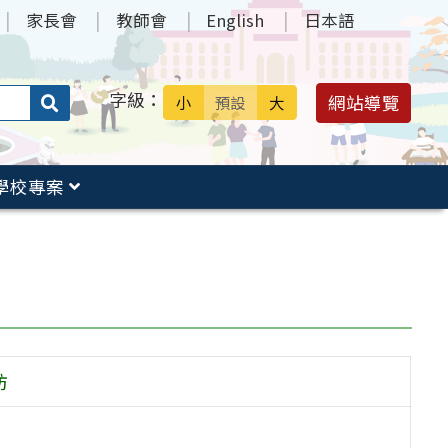
家長會
教師會
English
日本語
字級：
送出
網站導覽
小
預設
大
搜
尋：
學校專案
坊