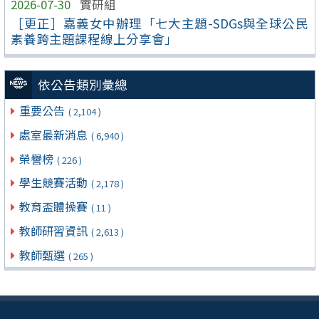
2026-07-30
實研組
［更正］嘉義女中辦理「七大主題-SDGs與全球公民
素養跨主題課程線上分享會」
依公告類別彙總
重要公告
( 2,104 )
處室最新消息
( 6,940 )
榮譽榜
( 226 )
學生競賽活動
( 2,178 )
教育盃體操賽
( 11 )
教師研習資訊
( 2,613 )
教師甄選
( 265 )