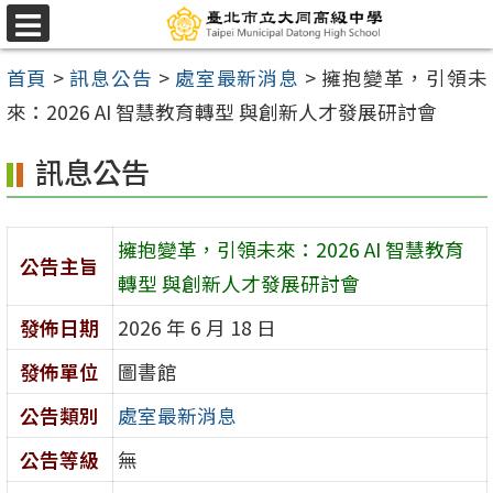
跳
選
至
單
首頁
>
訊息公告
>
處室最新消息
>
擁抱變革，引領未
主
來：2026 AI 智慧教育轉型 與創新人才發展研討會
要
內
訊息公告
容
區
擁抱變革，引領未來：2026 AI 智慧教育
公告主旨
轉型 與創新人才發展研討會
發佈日期
2026 年 6 月 18 日
發佈單位
圖書館
公告類別
處室最新消息
公告等級
無