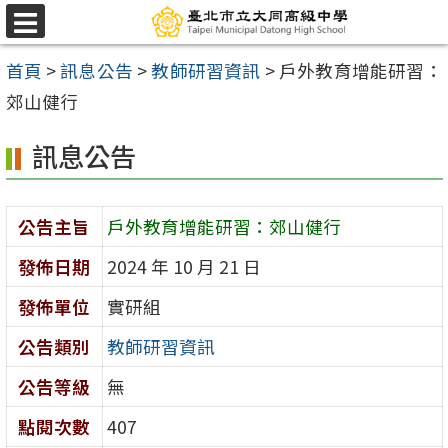
跳
選
至
單
首頁
>
訊息公告
>
教師研習資訊
>
戶外教育增能研習：
主
郊山健行
要
內
訊息公告
容
區
公告主旨
戶外教育增能研習：郊山健行
發佈日期
2024 年 10 月 21 日
發佈單位
實研組
公告類別
教師研習資訊
公告等級
無
點閱次數
407