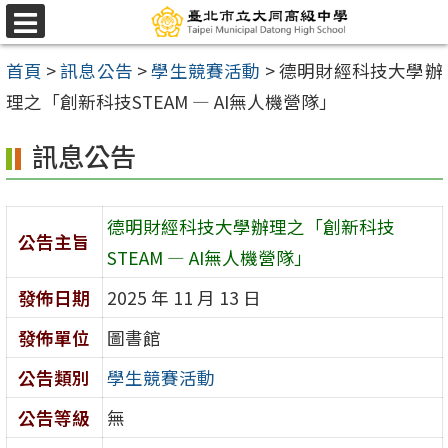
跳
選
至
單
首頁
>
訊息公告
>
學生競賽活動
>
德明財經科技大學辦
主
理之「創新科技STEAM — AI無人機營隊」
要
內
訊息公告
容
區
德明財經科技大學辦理之「創新科技
公告主旨
STEAM — AI無人機營隊」
發佈日期
2025 年 11 月 13 日
發佈單位
圖書館
公告類別
學生競賽活動
公告等級
無