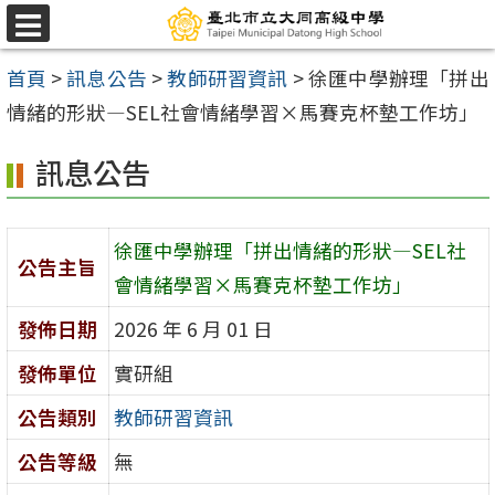
跳
選
至
單
首頁
>
訊息公告
>
教師研習資訊
>
徐匯中學辦理「拼出
主
情緒的形狀—SEL社會情緒學習×馬賽克杯墊工作坊」
要
內
訊息公告
容
區
徐匯中學辦理「拼出情緒的形狀—SEL社
公告主旨
會情緒學習×馬賽克杯墊工作坊」
發佈日期
2026 年 6 月 01 日
發佈單位
實研組
公告類別
教師研習資訊
公告等級
無